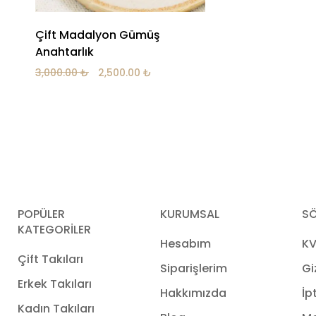
Çift Madalyon Gümüş
Anahtarlık
3,000.00
₺
2,500.00
₺
POPÜLER
KURUMSAL
SÖ
KATEGORİLER
Hesabım
KV
Çift Takıları
Siparişlerim
Gi
Erkek Takıları
Hakkımızda
İp
Kadın Takıları