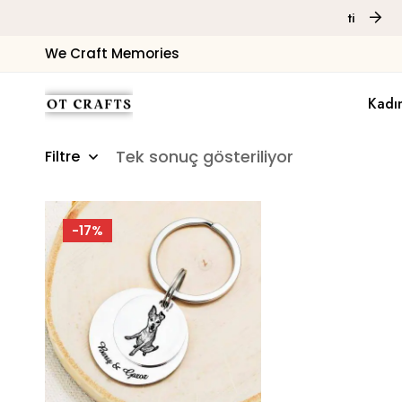
Taksit İmkanı
Hediye Paketi
We Craft Memories
Kadı
Tek sonuç gösteriliyor
Filtre
-17%