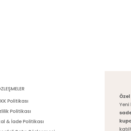
ZLEŞMELER
Özel
KK Politikası
Yeni 
zlilik Politikası
sade
kupo
tal & İade Politikası
katıl