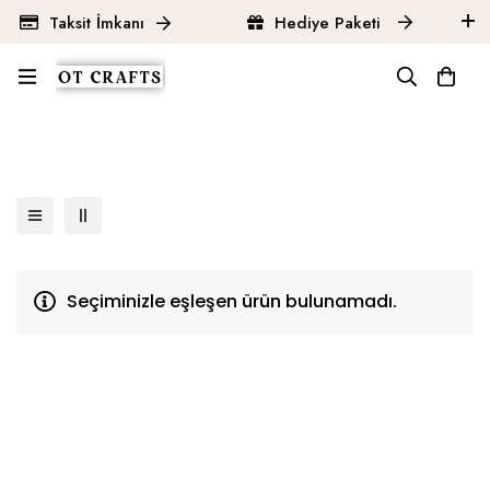
Taksit İmkanı
Hediye Paketi
Ana Sayfa
Ürünler
Kadın Gümüş Takı
Kadın Gümüş Kolye
Kadın Gümüş Taşlı Kolyeleri
Seçiminizle eşleşen ürün bulunamadı.