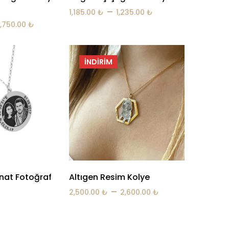
–
1,185.00
₺
1,235.00
₺
1,750.00
₺
İNDIRIM
nat Fotoğraf
Altıgen Resim Kolye
–
2,500.00
₺
2,600.00
₺