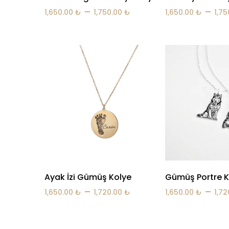
–
–
1,650.00
₺
1,750.00
₺
1,650.00
₺
1,7
Ayak İzi Gümüş Kolye
Gümüş Portre K
–
–
1,650.00
₺
1,720.00
₺
1,650.00
₺
1,7