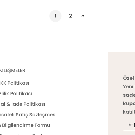
1
2
ZLEŞMELER
Özel
KK Politikası
Yeni 
zlilik Politikası
sade
kupo
tal & İade Politikası
katıl
safeli Satış Sözleşmesi
 Bilgilendirme Formu