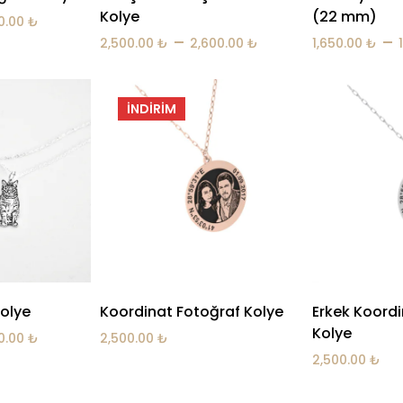
Kolye
(22 mm)
50.00
₺
–
–
2,500.00
₺
2,600.00
₺
1,650.00
₺
İNDIRIM
olye
Koordinat Fotoğraf Kolye
Erkek Koordi
Kolye
20.00
₺
2,500.00
₺
2,500.00
₺