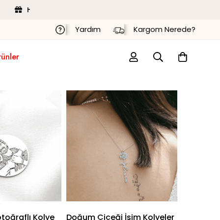
Hediye Paketi
Ücretsiz Kargo
Yardım
Kargom Nerede?
rünler
toğraflı Kolye
Doğum Çiçeği İsim Kolyeler