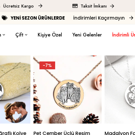
Ücretsiz Kargo
Taksit İmkanı
Ana Sayfa
"Kolye" arama sonuçları
YENİ SEZON ÜRÜNLERDE
İndirimleri Kaçırmayın
n
Çift
Kişiye Özel
Yeni Gelenler
İndirimli Ü
-7%
raflı Kolye
Pet Çember Üçlü Resim
Madalyon Fo