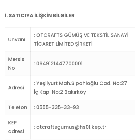
1. SATICIYA İLİŞKİN BİLGİLER
: OTCRAFTS GÜMÜŞ VE TEKSTİL SANAYİ
Unvanı
TİCARET LİMİTED ŞİRKETİ
Mersis
: 0649121447700001
No
: Yeşilyurt Mah.Sipahioğlu Cad. No:27
Adresi
İç Kapı No:2 Bakırköy
Telefon
: 0555-335-33-93
KEP
: otcraftsgumus@hs01.kep.tr
adresi