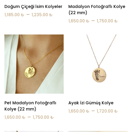
Doğum Çiçeği İsim Kolyeler
Madalyon Fotoğraflı Kolye
(22 mm)
–
1,185.00
₺
1,235.00
₺
–
1,650.00
₺
1,750.00
₺
Pet Madalyon Fotoğraflı
Ayak İzi Gümüş Kolye
Kolye (22 mm)
–
1,650.00
₺
1,720.00
₺
–
1,650.00
₺
1,750.00
₺