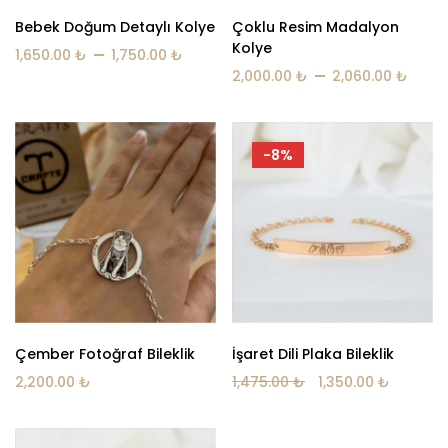
Bebek Doğum Detaylı Kolye
Çoklu Resim Madalyon
Kolye
–
1,650.00
₺
1,750.00
₺
–
2,000.00
₺
2,060.00
₺
-8%
Çember Fotoğraf Bileklik
İşaret Dili Plaka Bileklik
2,200.00
₺
1,475.00
₺
1,350.00
₺