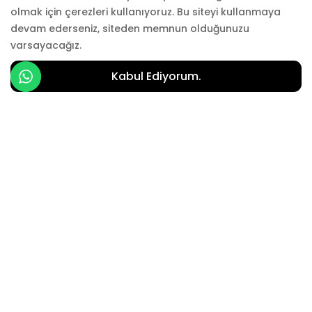
olmak için çerezleri kullanıyoruz. Bu siteyi kullanmaya
KURUMSAL
devam ederseniz, siteden memnun olduğunuzu
varsayacağız.
SÖZLEŞMELER
Kabul Ediyorum.
Özel Tekliflerden İlk Sen Haberdar Ol!
🎁
Yeni koleksiyonlarımız, indirimlerimiz ve
sadece abonelerimize özel sürpriz
kuponlar
için hemen e-posta listemize
katıl!