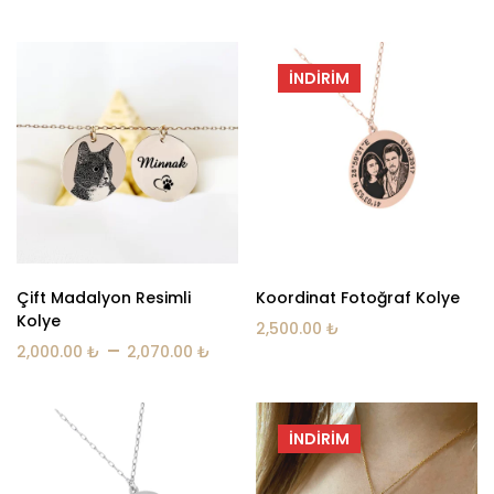
İNDIRIM
Çift Madalyon Resimli
Koordinat Fotoğraf Kolye
Kolye
2,500.00
₺
–
2,000.00
₺
2,070.00
₺
İNDIRIM