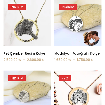
İNDIRIM
İNDIRIM
Pet Çember Resim Kolye
Madalyon Fotoğraflı Kolye
–
–
2,500.00
₺
2,600.00
₺
1,650.00
₺
1,750.00
₺
İNDIRIM
-7%