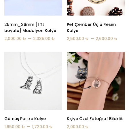
25mm_26mm [1 TL
Pet Çember Üçlü Resim
boyutu] Madalyon Kolye
Kolye
–
–
2,000.00
₺
2,035.00
₺
2,500.00
₺
2,600.00
₺
Gümüş Portre Kolye
Kişiye Özel Fotoğraf Bileklik
–
1,650.00
₺
1,720.00
₺
2,000.00
₺