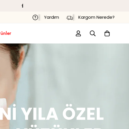
Hediye Paketi
Ücretsiz Kargo
Yardım
Kargom Nerede?
rünler
NI YILA ÖZEL