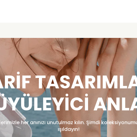
ARIF TASARIMLA
ÜYÜLEYICI ANL
lerimizle her anınızı unutulmaz kılın. Şimdi koleksiyonum
ışıldayın!