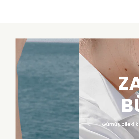
Z
B
Gümüş bileklik