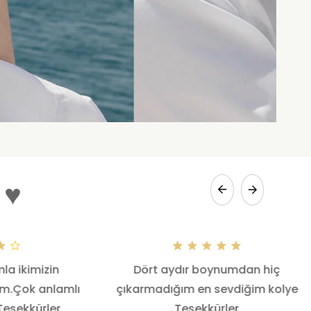
 ♥
la ikimizin
Dört aydır boynumdan hiç
dım.Çok anlamlı
çıkarmadığım en sevdiğim kolye
Teşekkürler.
.Teşekkürler.