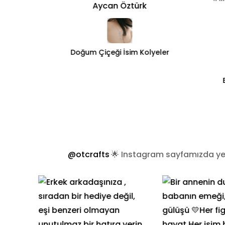
Aycan Öztürk
Doğum Çiçeği İsim Kolyeler
ler
@otcrafts
🌟 Instagram sayfamızda yer 