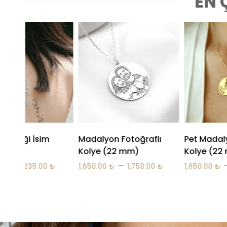
EN 
on Fotoğraflı
Pet Madalyon Fotoğraflı
Ayak İzi 
 (22 mm)
Kolye (22 mm)
1,650.00
₺
–
–
0
₺
1,750.00
₺
1,650.00
₺
1,750.00
₺