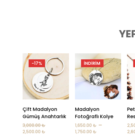
YE
İNDIRIM
-7%
on
Madalyon
Pet Çember Üçlü
Ma
tarlık
Fotoğraflı Kolye
Resim Kolye
Fot
(2
–
–
1,650.00
₺
2,500.00
₺
1,6
1,750.00
₺
2,600.00
₺
1,7