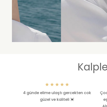
Kalple
tı, çok
4 günde elime ulaştı gercekten cok
Çoc
linize
güzel ve kaliteli 💓
e
.A