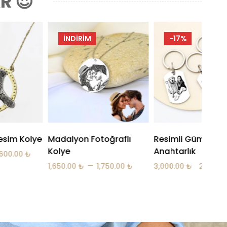
R 😍
-17%
-17%
ğraflı
Resimli Gümüş
Çift Madalyon G
Anahtarlık
Anahtarlık
750.00
₺
3,000.00
₺
2,500.00
₺
3,000.00
₺
2,500.