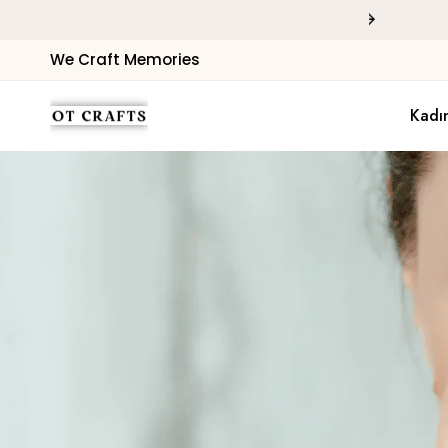
İmkanı
Hediye Paketi
We Craft Memories
Kadı