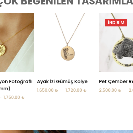
ÇOK BEĞENILEN TASARIMLA
İNDIRIM
İNDIRIM
Gümüş Kolye
Pet Çember Resim Kolye
Madalyon Foto
Kolye
–
–
1,720.00
₺
2,500.00
₺
2,600.00
₺
–
1,650.00
₺
1,