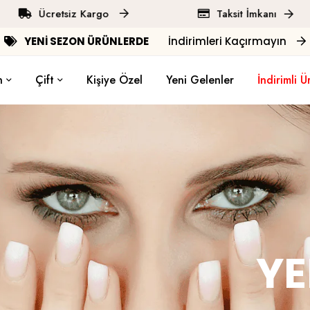
Ücretsiz Kargo
Taksit İmkanı
YENİ SEZON ÜRÜNLERDE
İndirimleri Kaçırmayın
n
Çift
Kişiye Özel
Yeni Gelenler
İndirimli Ü
YE