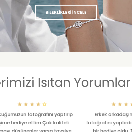
BILEKLIKLERI İNCELE
rimizi Isıtan Yorumlar
uğumuzun fotoğrafını yaptırıp
Erkek arkadaşım
şime hediye ettim.Çok kaliteli
fotoğrafını yaptır
lmayı düşünenler varsa tavsiye
bir hediye oldu .