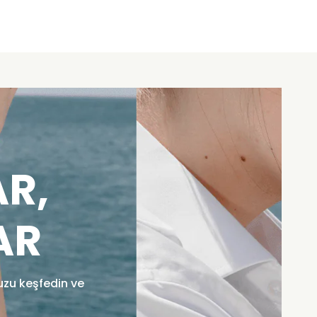
R,
AR
uzu keşfedin ve