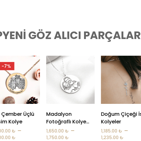
PYENI GÖZ ALICI PARÇALAR!
dalyon
Doğum Çiçeği İsim
Çember Fotoğr
oğraflı Kolye
Kolyeler
Bileklik
2 mm)
–
–
50.00
₺
1,185.00
₺
2,200.00
₺
50.00
₺
1,235.00
₺