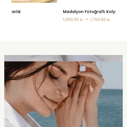
Madalyon Fotoğraflı Kolye
Pe
–
1,650.00
₺
1,750.00
₺
2,