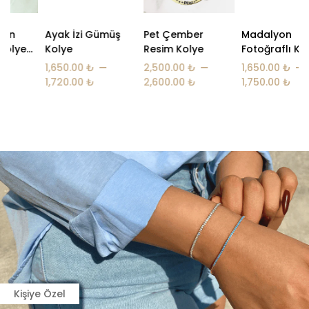
Ayak İzi Gümüş
Pet Çember
Madalyon
Kolye
Resim Kolye
Fotoğraflı Kolye
–
–
–
1,650.00
₺
2,500.00
₺
1,650.00
₺
1,720.00
₺
2,600.00
₺
1,750.00
₺
Kişiye Özel