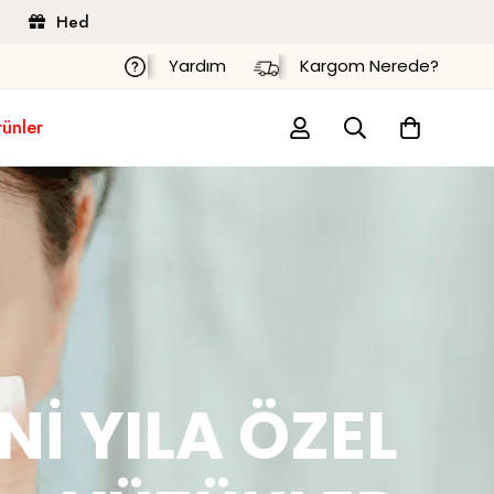
ediye Paketi
Ücretsiz Kargo
Yardım
Kargom Nerede?
rünler
NI YILA ÖZEL