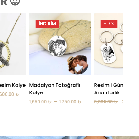
R 😍
-17%
-17%
ğraflı
Resimli Gümüş
Çift Madalyon G
Anahtarlık
Anahtarlık
750.00
₺
3,000.00
₺
2,500.00
₺
3,000.00
₺
2,500.