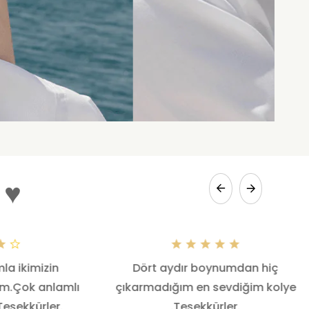
 ♥
la ikimizin
Dört aydır boynumdan hiç
dım.Çok anlamlı
çıkarmadığım en sevdiğim kolye
Teşekkürler.
.Teşekkürler.