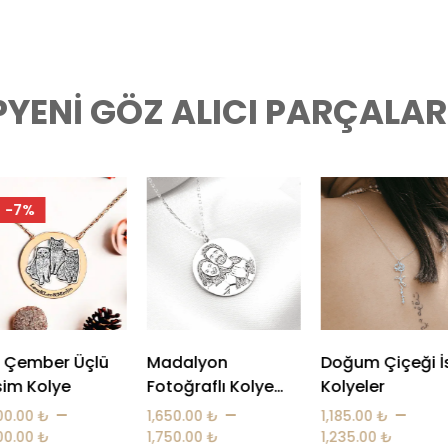
PYENI GÖZ ALICI PARÇALAR!
dalyon
Doğum Çiçeği İsim
Çember Fotoğr
oğraflı Kolye
Kolyeler
Bileklik
2 mm)
–
–
50.00
₺
1,185.00
₺
2,200.00
₺
50.00
₺
1,235.00
₺