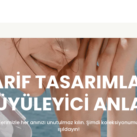
ARIF TASARIMLA
ÜYÜLEYICI ANL
lerimizle her anınızı unutulmaz kılın. Şimdi koleksiyonum
ışıldayın!