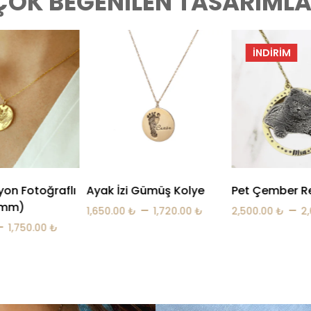
ÇOK BEĞENILEN TASARIMLA
İNDIRIM
İNDIRIM
Gümüş Kolye
Pet Çember Resim Kolye
Madalyon Foto
Kolye
–
–
1,720.00
₺
2,500.00
₺
2,600.00
₺
–
1,650.00
₺
1,