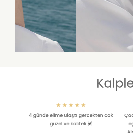
Kalple
tı, çok
4 günde elime ulaştı gercekten cok
Çoc
linize
güzel ve kaliteli 💓
e
.A