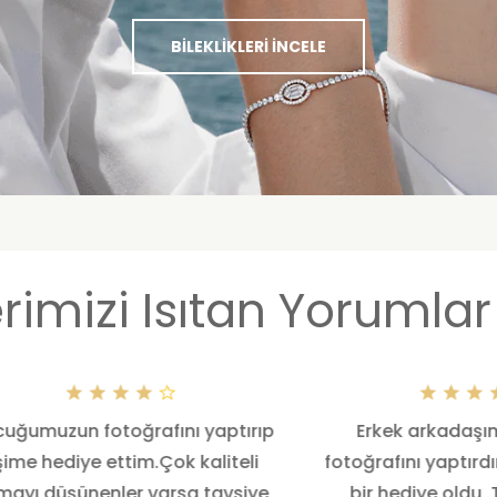
BILEKLIKLERI İNCELE
rimizi Isıtan Yorumlar
uğumuzun fotoğrafını yaptırıp
Erkek arkadaşım
şime hediye ettim.Çok kaliteli
fotoğrafını yaptır
lmayı düşünenler varsa tavsiye
bir hediye oldu .