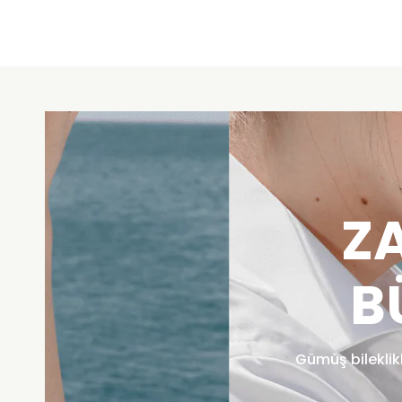
Z
B
Gümüş bileklik