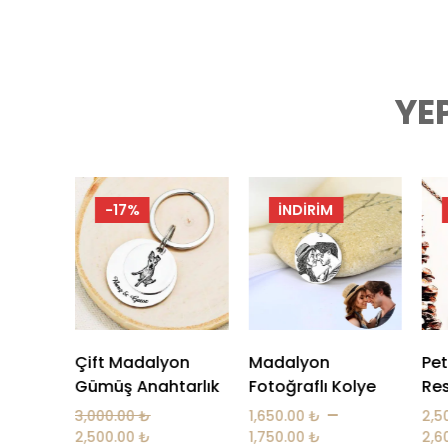
YE
İNDIRIM
-7%
on
Madalyon
Pet Çember Üçlü
Ma
tarlık
Fotoğraflı Kolye
Resim Kolye
Fot
(2
–
–
1,650.00
₺
2,500.00
₺
1,6
1,750.00
₺
2,600.00
₺
1,7