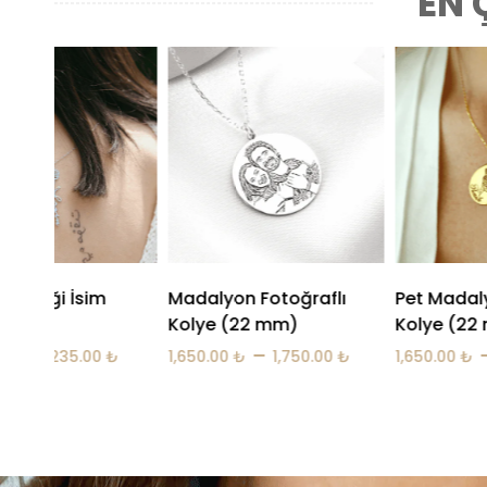
EN 
on Fotoğraflı
Pet Madalyon Fotoğraflı
Ayak İzi 
 (22 mm)
Kolye (22 mm)
1,650.00
₺
–
–
0
₺
1,750.00
₺
1,650.00
₺
1,750.00
₺