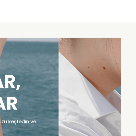
R,
AR
uzu keşfedin ve