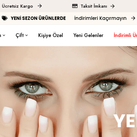
z Kargo
Taksit İmkanı
H
YENİ SEZON ÜRÜNLERDE
İndirimleri Kaçırmayın
n
Çift
Kişiye Özel
Yeni Gelenler
İndirimli Ü
YE