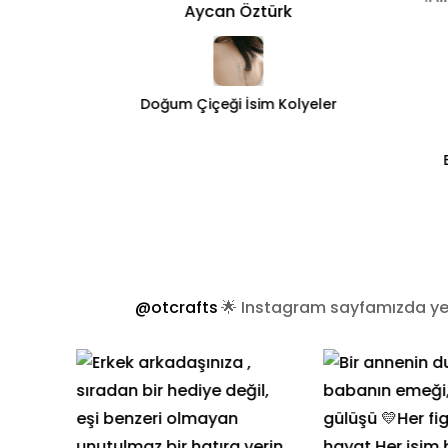
Aycan Öztürk
Doğum Çiçeği İsim Kolyeler
ler
@otcrafts
🌟 Instagram sayfamızda yer 