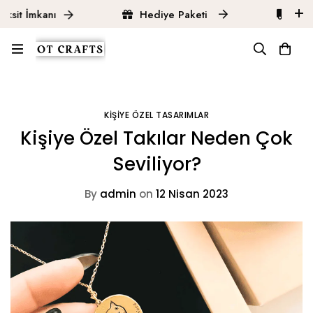
sit İmkanı
Hediye Paketi
Ücret
Ana Sayfa
Kişiye Özel Tasarımlar
Kişiye Özel Takılar Neden Çok Seviliyor?
KIŞIYE ÖZEL TASARIMLAR
Kişiye Özel Takılar Neden Çok
Seviliyor?
By
admin
on
12 Nisan 2023