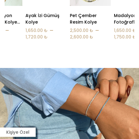
Ayak İzi Gümüş
Pet Çember
Madalyon
Kolye
Resim Kolye
Fotoğraflı Kolye
–
–
–
1,650.00
₺
2,500.00
₺
1,650.00
₺
1,720.00
₺
2,600.00
₺
1,750.00
₺
Kişiye Özel